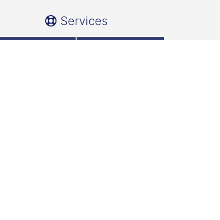
Services
Team
Für Studierende
Für Gründungs-
FH Wedel
interessierte
schutzrichtlinien
Impressum
Newsletter