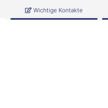
Wichtige Kontakte
Startup Bridge
startupbridge@fh-wedel.de
Gründungsberatung
startupbridge@fh-wedel.de
Presse
julia.lipka@fh-wedel.de
+49 (0) 4103 8048 28
FH Wedel
Daten