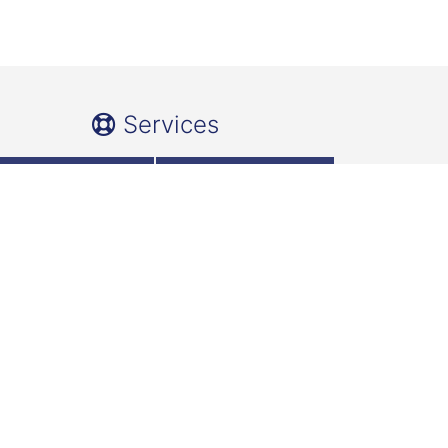
Services
Team
Für Studierende
Für Gründungs-
FH Wedel
interessierte