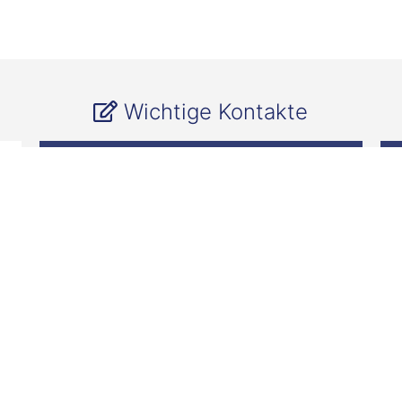
Wichtige Kontakte
Startup Bridge
startupbridge@fh-wedel.de
Gründungsberatung
startupbridge@fh-wedel.de
Presse
julia.lipka@fh-wedel.de
+49 (0) 4103 8048 28