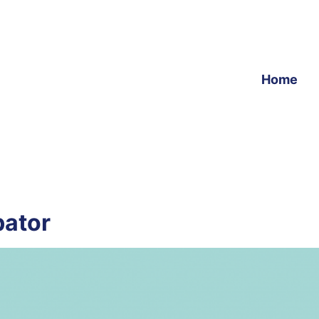
Home
bator