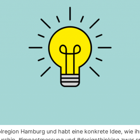
olregion Hamburg und habt eine konkrete Idee, wie ih
neurship, #impactmessung und #designthinking zwar 