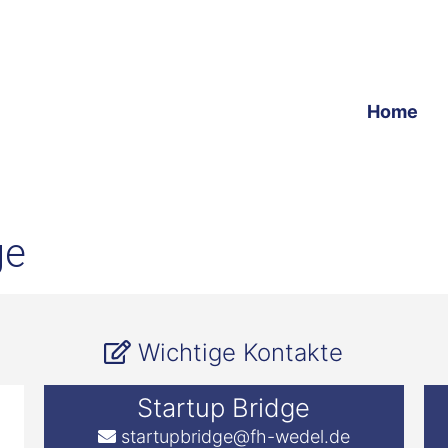
Home
ge
Wichtige Kontakte
Startup Bridge
startupbridge@fh-wedel.de